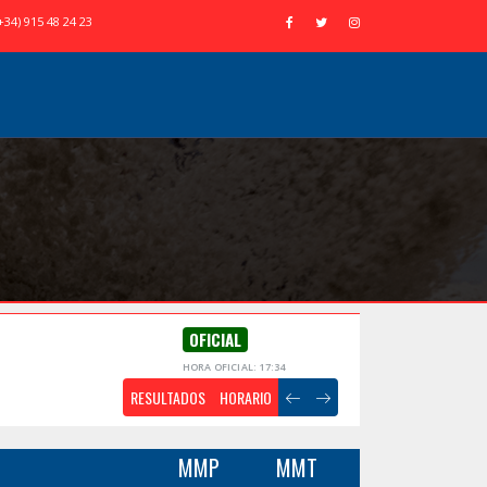
+34) 915 48 24 23
OFICIAL
HORA OFICIAL: 17:34
RESULTADOS
HORARIO
MMP
MMT