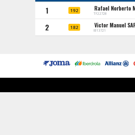
Rafael Norberto
1
192
TF22728
Victor Manuel S
2
182
IB13721