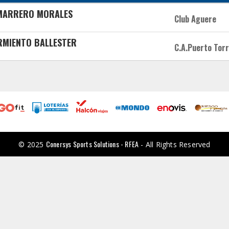
 MARRERO MORALES
Club Aguere
ARMIENTO BALLESTER
C.A.Puerto Torr
Conersys Sports Solutions - RFEA
© 2025
- All Rights Reserved