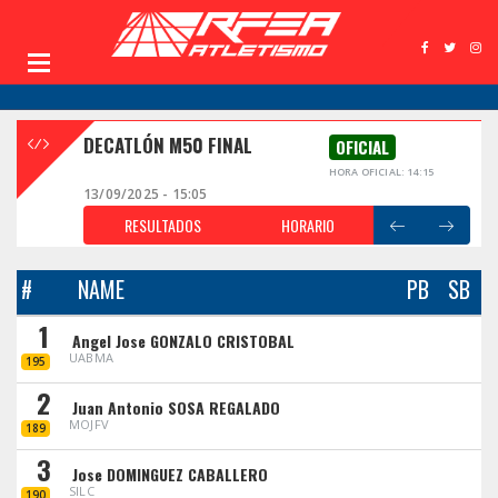
DECATLÓN M50 FINAL
OFICIAL
HORA OFICIAL: 14:15
13/09/2025 - 15:05
RESULTADOS
HORARIO
#
NAME
PB
SB
1
Angel Jose GONZALO CRISTOBAL
UABMA
195
2
Juan Antonio SOSA REGALADO
MOJFV
189
3
Jose DOMINGUEZ CABALLERO
SILC
190