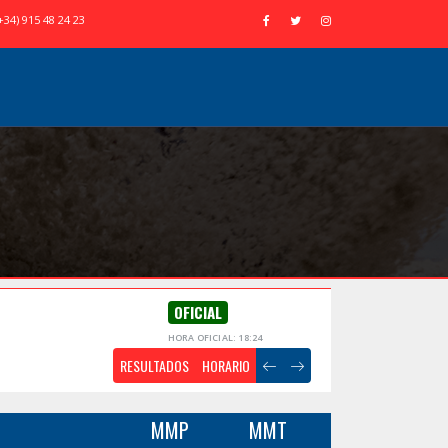
+34) 915 48 24 23
OFICIAL
HORA OFICIAL: 18:24
RESULTADOS
HORARIO
MMP
MMT