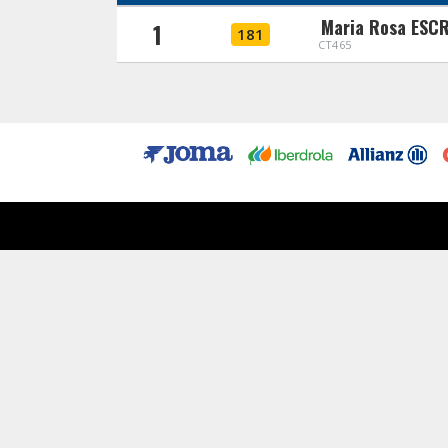
Maria Rosa ESC
1
181
CT465