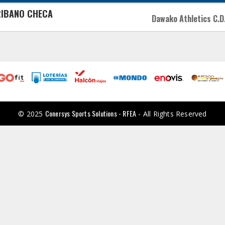
RIBANO CHECA
Dawako Athletics C.D
Conersys Sports Solutions - RFEA
© 2025
- All Rights Reserved