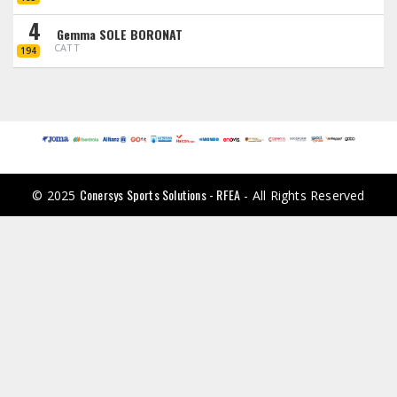
4
Gemma SOLE BORONAT
CATT
194
Conersys Sports Solutions - RFEA
© 2025
- All Rights Reserved