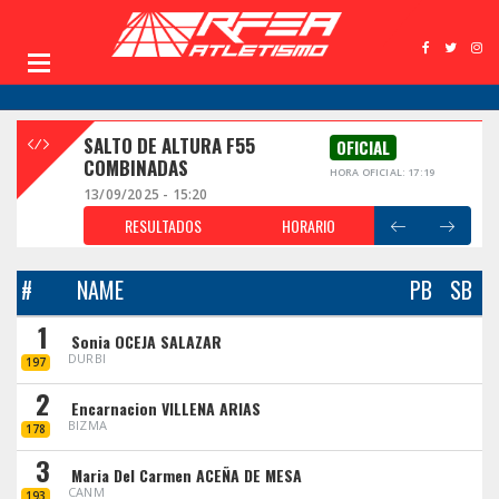
SALTO DE ALTURA F55
OFICIAL
COMBINADAS
HORA OFICIAL: 17:19
13/09/2025 - 15:20
RESULTADOS
HORARIO
#
NAME
PB
SB
1
Sonia OCEJA SALAZAR
DURBI
197
2
Encarnacion VILLENA ARIAS
BIZMA
178
3
Maria Del Carmen ACEÑA DE MESA
CANM
193