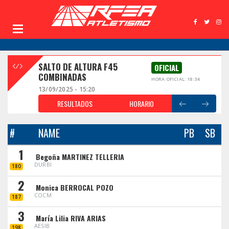
SALTO DE ALTURA F45
OFICIAL
COMBINADAS
HORA OFICIAL: 18:34
13/09/2025 - 15:20
RESULTADOS
HORARIO
#
NAME
PB
SB
1
Begoña MARTINEZ TELLERIA
DURBI
180
2
Monica BERROCAL POZO
COCM
187
3
María Lilia RIVA ARIAS
AESIB
198