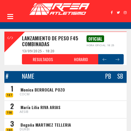
LANZAMIENTO DE PESO F45
OFICIAL
COMBINADAS
HORA OFICIAL: 18:25
13/09/2025 - 18:20
RESULTADOS
HORARIO
#
NAME
PB
SB
1
Monica BERROCAL POZO
COCM
187
2
María Lilia RIVA ARIAS
AESIB
198
3
Begoña MARTINEZ TELLERIA
DURBI
180