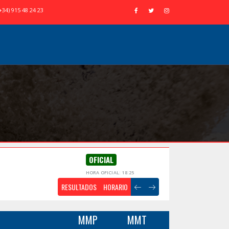
+34) 915 48 24 23
OFICIAL
HORA OFICIAL: 18:25
RESULTADOS
HORARIO
MMP
MMT