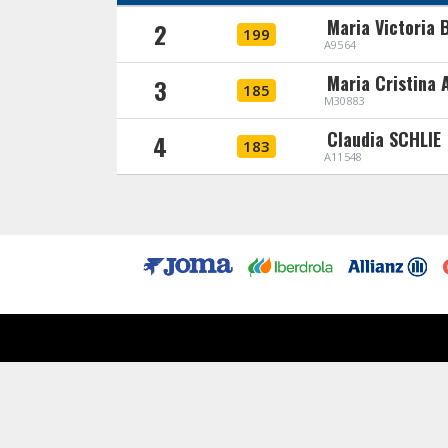
Maria Victoria
2
199
A9564
Maria Cristina
3
185
M30883
Claudia SCHLIE
4
183
A11548