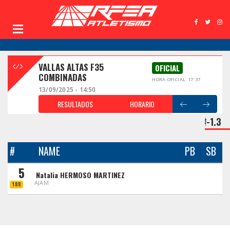
VALLAS ALTAS F35
OFICIAL
COMBINADAS
HORA OFICIAL: 17:37
13/09/2025 - 14:50
RESULTADOS
HORARIO
-1.3
#
NAME
PB
SB
5
Natalia HERMOSO MARTINEZ
AJAM
188