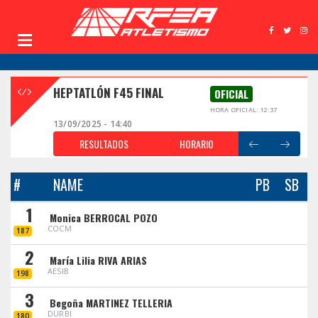
HEPTATLÓN F45 FINAL
OFICIAL
HORA OFICIAL: 12:37
13/09/2025 - 14:40
RESULTADOS
HORARIO
#
NAME
PB
SB
1
Monica BERROCAL POZO
COCM
187
2
María Lilia RIVA ARIAS
AESIB
198
3
Begoña MARTINEZ TELLERIA
DURBI
180