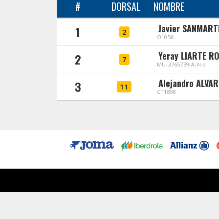
#
DORSAL
NOMBRE
Javier SANMART
1
2
O1056
Yeray LIARTE R
2
7
MU-3765759-A-N-s
Alejandro ALVA
3
11
CT1898