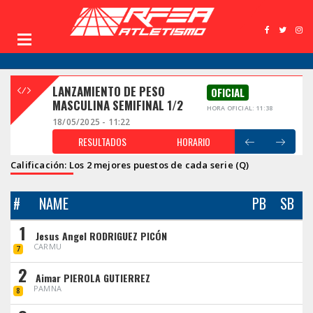
LANZAMIENTO DE PESO
OFICIAL
MASCULINA SEMIFINAL 1/2
HORA OFICIAL: 11:38
18/05/2025 - 11:22
RESULTADOS
HORARIO
Calificación: Los 2 mejores puestos de cada serie (Q)
#
NAME
PB
SB
1
Jesus Angel RODRIGUEZ PICÓN
CARMU
7
2
Aimar PIEROLA GUTIERREZ
PAMNA
8