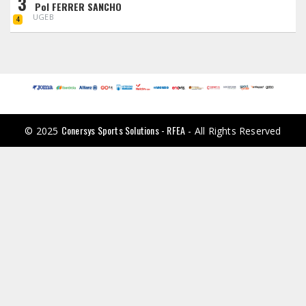
3
Pol FERRER SANCHO
UGEB
4
Conersys Sports Solutions - RFEA
© 2025
- All Rights Reserved