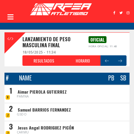
LANZAMIENTO DE PESO
OFICIAL
MASCULINA FINAL
HORA OFICIAL: 11:48
18/05/2025 - 11:34
RESULTADOS
HORARIO
#
NAME
PB
SB
1
Aimar PIEROLA GUTIERREZ
PAMNA
8
2
Samuel BARRIOS FERNANDEZ
GSDO
2
3
Jesus Angel RODRIGUEZ PICÓN
CARMU
7