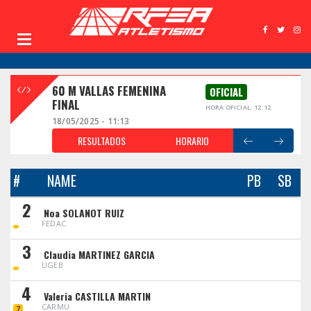
60 M VALLAS FEMENINA
OFICIAL
FINAL
HORA OFICIAL: 12:12
18/05/2025 - 11:13
RESULTADOS
HORARIO
#
NAME
PB
SB
2
Noa SOLANOT RUIZ
FEDAC
3
Claudia MARTINEZ GARCIA
UGEB
4
Valeria CASTILLA MARTIN
CARMU
7