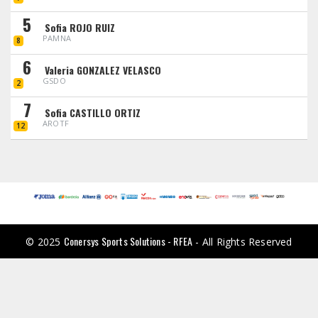
5
Sofia ROJO RUIZ
PAMNA
8
6
Valeria GONZALEZ VELASCO
GSDO
2
7
Sofia CASTILLO ORTIZ
AROTF
12
Conersys Sports Solutions - RFEA
© 2025
- All Rights Reserved