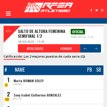
SALTO DE ALTURA FEMENINA
OFICIAL
SEMIFINAL 1/2
HORA OFICIAL: 11:55
18/05/2025 - 11:39
RESULTADOS
HORARIO
Calificación: Los 2 mejores puestos de cada serie (Q)
#
NAME
PB
SB
1
Marta ROMAN SOLEY
CARMU
7
2
Zoey Isabel Catherina GONZALEZ
AROTF
12