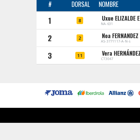
#
DORSAL
NOMBRE
Uxue ELIZALDE 
1
8
NA-631
Noa FERNANDEZ
2
2
AS-3771117-A-N-s
Vera HERNÁNDE
3
11
CT3047