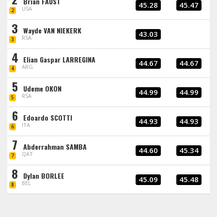
Brian FAUST
45.28
45.47
USA
2
3
Wayde VAN NIEKERK
43.03
RSA
3
4
Elian Gaspar LARREGINA
44.67
44.67
ARG
4
5
Udeme OKON
44.99
44.99
RSA
5
6
Edoardo SCOTTI
44.93
44.93
ITA
6
7
Abderrahman SAMBA
44.60
45.34
QAT
7
8
Dylan BORLEE
45.09
45.48
BEL
8