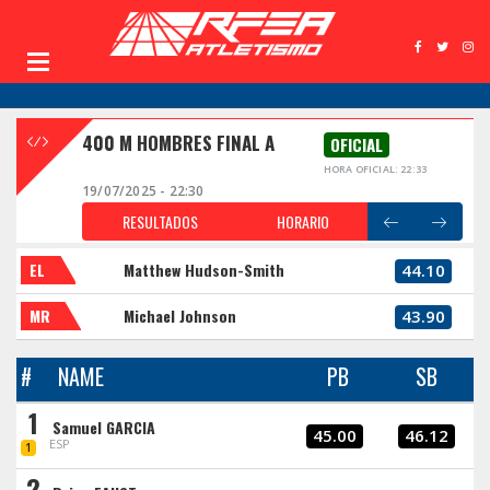
400 M HOMBRES FINAL A
OFICIAL
HORA OFICIAL: 22:33
19/07/2025 - 22:30
RESULTADOS
HORARIO
EL
Matthew Hudson-Smith
44.10
MR
Michael Johnson
43.90
#
NAME
PB
SB
1
Samuel GARCIA
45.00
46.12
ESP
1
2