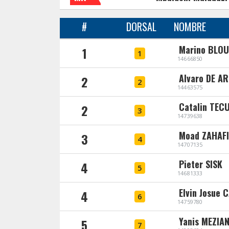
#
DORSAL
NOMBRE
Marino BLO
1
1
14666850
Alvaro DE A
2
2
14463575
Catalin TEC
2
3
14739638
Moad ZAHAFI
3
4
14707135
Pieter SISK
4
5
14681333
Elvin Josue 
4
6
14759780
Yanis MEZIA
5
7