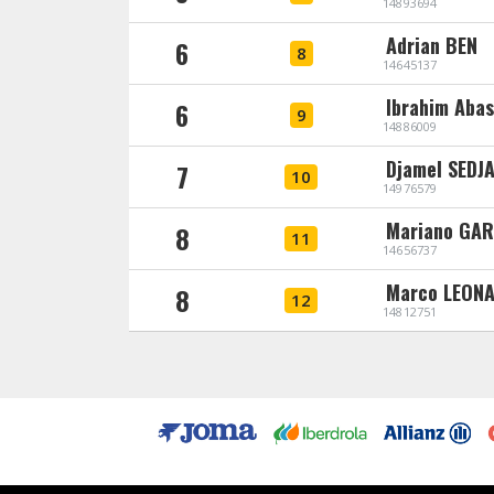
14893694
Adrian BEN
6
8
14645137
Ibrahim Aba
6
9
14886009
Djamel SEDJA
7
10
14976579
Mariano GAR
8
11
14656737
Marco LEON
8
12
14812751