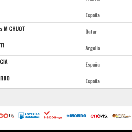
España
ss M CHUOT
Qatar
TI
Argelia
CIA
España
ARDO
España