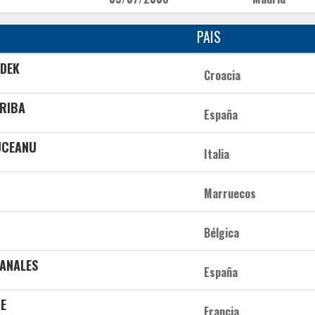
PAIS
UDEK
Croacia
RRIBA
España
UCEANU
Italia
Marruecos
Bélgica
CANALES
España
NE
Francia