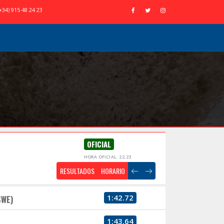
+34) 915 48 24 23
OFICIAL
HORA OFICIAL: 22:23
RESULTADOS
HORARIO
1:42.72
SWE)
1:43.64