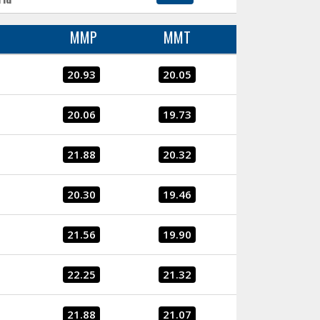
MMP
MMT
20.93
20.05
20.06
19.73
21.88
20.32
20.30
19.46
21.56
19.90
22.25
21.32
21.88
21.07