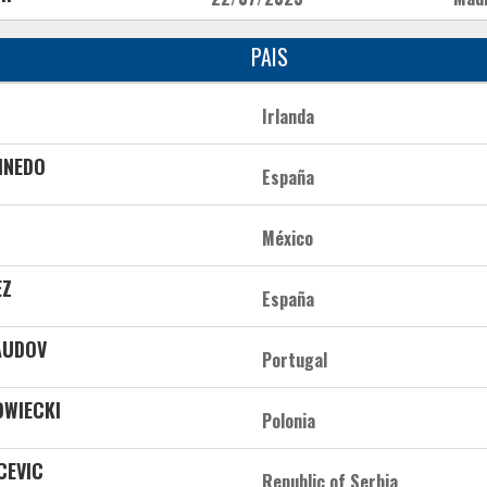
PAIS
Irlanda
PINEDO
España
México
EZ
España
AUDOV
Portugal
OWIECKI
Polonia
CEVIC
Republic of Serbia