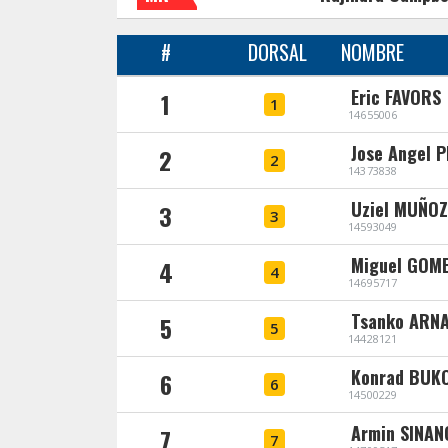
#
DORSAL
NOMBRE
Eric FAVORS
1
1
14655006
Jose Angel 
2
2
14373838
Uziel MUÑOZ
3
3
14593049
Miguel GOM
4
4
14695717
Tsanko ARN
5
5
14428121
Konrad BUK
6
6
14500229
Armin SINAN
7
7