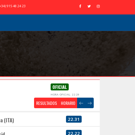
+34) 915 48 24 23
OFICIAL
HORA OFICIAL: 22:29
RESULTADOS
HORARIO
22.31
a (ITA)
22.22
rid