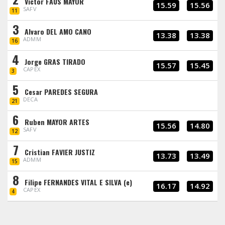
Victor FAUS MAYOR
15.59
15.56
SAFV
11
3
Alvaro DEL AMO CANO
13.38
13.38
ADMM
16
4
Jorge GRAS TIRADO
15.57
15.45
CAPEX
3
5
Cesar PAREDES SEGURA
DECA
21
6
Ruben MAYOR ARTES
15.56
14.80
SAFV
12
7
Cristian FAVIER JUSTIZ
13.73
13.49
ADMM
15
8
Filipe FERNANDES VITAL E SILVA (e)
16.17
14.92
CAPEX
4