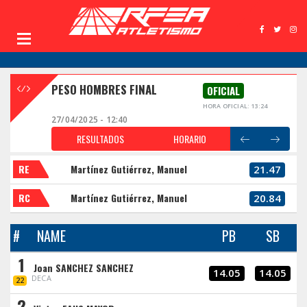
PESO HOMBRES FINAL
OFICIAL
HORA OFICIAL: 13:24
27/04/2025 - 12:40
RESULTADOS
HORARIO
RE
Martínez Gutiérrez, Manuel
21.47
RC
Martínez Gutiérrez, Manuel
20.84
#
NAME
PB
SB
1
Joan SANCHEZ SANCHEZ
14.05
14.05
DECA
22
2