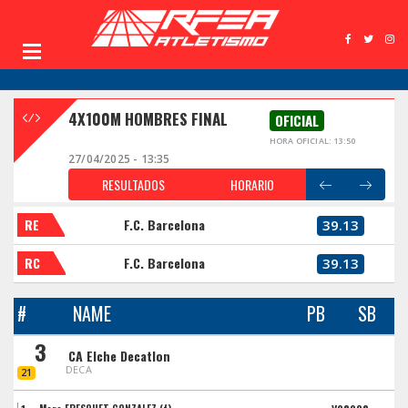
4X100M HOMBRES FINAL
OFICIAL
HORA OFICIAL: 13:50
27/04/2025 - 13:35
RESULTADOS
HORARIO
RE
F.C. Barcelona
39.13
RC
F.C. Barcelona
39.13
#
NAME
PB
SB
3
CA Elche Decatlon
DECA
21