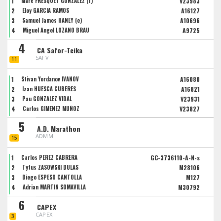
1
Marc FRESQUET GONZALEZ (f)
V23983
2
Eloy GARCIA RAMOS
A16127
3
Samuel James HANEY (e)
A10696
4
Miguel Angel LOZANO BRAU
A9725
4
CA Safor-Teika
SAFV
11
1
Stivan Yordanov IVANOV
A16080
2
Izan HUESCA CUBERES
A16821
3
Pau GONZALEZ VIDAL
V23931
4
Carlos GIMENEZ MUÑOZ
V23827
5
A.D. Marathon
ADMM
15
1
Carlos PEREZ CABRERA
GC-3736110-A-N-s
2
Tytus ZASOWSKI DULAS
M28106
3
Diego ESPESO CANTOLLA
M127
4
Adrian MARTIN SOMAVILLA
M30792
6
CAPEX
CAPEX
3