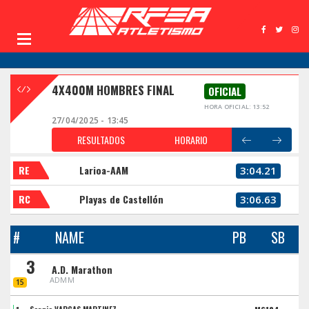
4X400M HOMBRES FINAL
OFICIAL
HORA OFICIAL: 13:52
27/04/2025 - 13:45
RESULTADOS
HORARIO
RE
Larioa-AAM
3:04.21
RC
Playas de Castellón
3:06.63
#
NAME
PB
SB
3
A.D. Marathon
ADMM
15