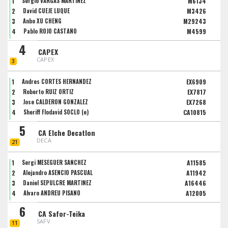
1
Sergio VARGAS MARTINEZ
M6134
2
David CUEJE LUQUE
M3426
3
Anbo XU CHENG
M29243
4
Pablo ROJO CASTAÑO
M4599
4
CAPEX
CAPEX
3
1
Andres CORTES HERNANDEZ
EX6909
2
Roberto RUIZ ORTIZ
EX7817
3
Jose CALDERON GONZALEZ
EX7268
4
Sheriff Flodavid SOCLO (e)
CA10815
5
CA Elche Decatlon
DECA
21
1
Sergi MESEGUER SANCHEZ
A11585
2
Alejandro ASENCIO PASCUAL
A11942
3
Daniel SEPULCRE MARTINEZ
A16446
4
Alvaro ANDREU PISANO
A12005
6
CA Safor-Teika
SAFV
11