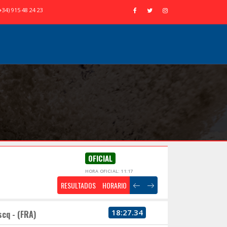
+34) 915 48 24 23
OFICIAL
HORA OFICIAL: 11:17
RESULTADOS
HORARIO
18:27.34
scq - (FRA)