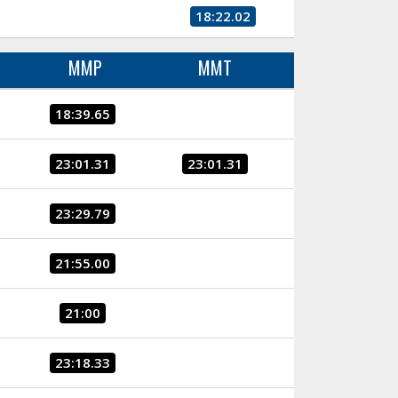
18:22.02
MMP
MMT
18:39.65
23:01.31
23:01.31
23:29.79
21:55.00
21:00
23:18.33