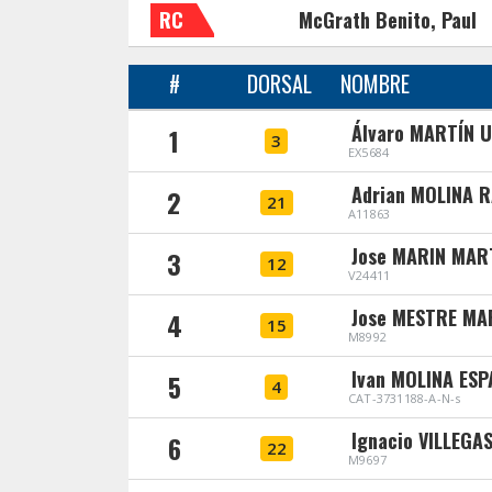
RC
McGrath Benito, Paul
#
DORSAL
NOMBRE
Álvaro MARTÍN 
1
3
EX5684
Adrian MOLINA 
2
21
A11863
Jose MARIN MAR
3
12
V24411
Jose MESTRE MA
4
15
M8992
Ivan MOLINA ES
5
4
CAT-3731188-A-N-s
Ignacio VILLEGA
6
22
M9697