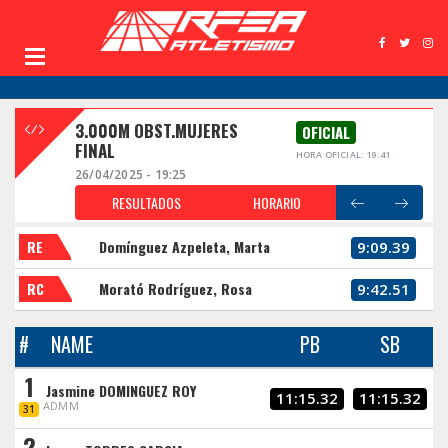
3.000M OBST.MUJERES
OFICIAL
FINAL
HORA OFICIAL: 19:41
26/04/2025 - 19:25
RESULTADOS
HORARIO
RE
Domínguez Azpeleta, Marta
9:09.39
RC
Morató Rodríguez, Rosa
9:42.51
#
NAME
PB
SB
1
Jasmine DOMINGUEZ ROY
11:15.32
11:15.32
ADMM
31
2