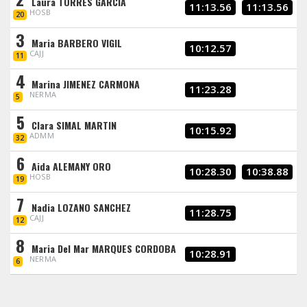
Laura TORRES GARCIA
11:13.56
11:13.56
HOSB
20
3
Maria BARBERO VIGIL
10:12.57
CAJJ
11
4
Marina JIMENEZ CARMONA
11:23.28
NERMA
5
5
Clara SIMAL MARTIN
10:15.92
ADMM
32
6
Aida ALEMANY ORO
10:28.30
10:38.88
HOSB
19
7
Nadia LOZANO SANCHEZ
11:28.75
CAJJ
12
8
Maria Del Mar MARQUES CORDOBA
10:28.91
NERMA
6