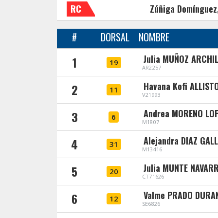
RC
Zúñiga Domínguez
#
DORSAL
NOMBRE
Julia MUÑOZ ARCHIL
1
19
AR2257
Havana Kofi ALLIST
2
11
V21993
Andrea MORENO LOP
3
6
M1807
Alejandra DIAZ GAL
4
31
M13416
Julia MUNTE NAVAR
5
20
CT71626
Valme PRADO DURA
6
12
SE6826