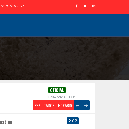
+34) 915 48 24 23
OFICIAL
HORA OFICIAL: 18:23
RESULTADOS
HORARIO
2.02
astián