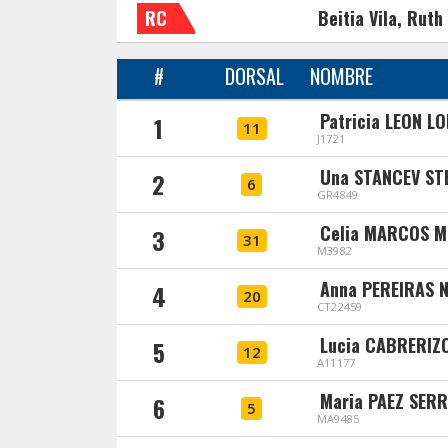
RC
Beitia Vila, Ruth
#
DORSAL
NOMBRE
Patricia LEON L
1
11
J1721
Una STANCEV ST
2
6
GR4849
Celia MARCOS M
3
31
M3982
Anna PEREIRAS 
4
20
CT22459
Lucia CABRERIZ
5
12
A11177
Maria PAEZ SER
6
5
MA9485