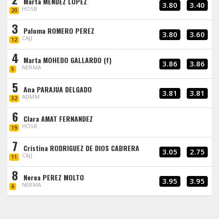
Marta MENDEZ LOPEZ
3.80
3.40
HOSB
20
3
Paloma ROMERO PEREZ
3.80
3.60
CAJJ
12
4
Marta MOHEDO GALLARDO (f)
3.86
3.86
NERMA
5
5
Ana PARAJUA DELGADO
3.81
3.81
ADMM
32
6
Clara AMAT FERNANDEZ
HOSB
19
7
Cristina RODRIGUEZ DE DIOS CABRERA
3.05
2.75
CAJJ
11
8
Nerea PEREZ MOLTO
3.95
3.95
NERMA
6