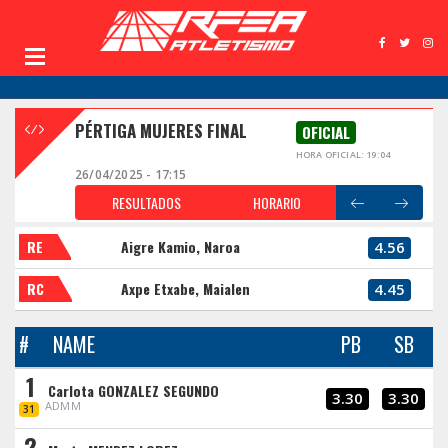
PÉRTIGA MUJERES FINAL
OFICIAL
HORA OFICIAL: 19:04
26/04/2025 - 17:15
RESULTADOS
HORARIO
RE
Aigre Kamio, Naroa
4.56
RC
Axpe Etxabe, Maialen
4.45
#
NAME
PB
SB
1
Carlota GONZALEZ SEGUNDO
3.30
3.30
ADMM
31
2