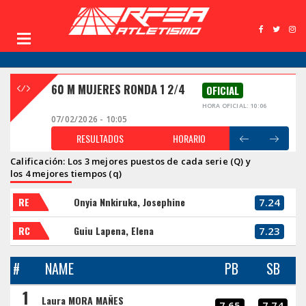
60 M MUJERES RONDA 1 2/4
OFICIAL
HORA OFICIAL: 10:06
07/02/2026 - 10:05
RESULTADOS
HORARIO
Calificación: Los 3 mejores puestos de cada serie (Q) y
los 4 mejores tiempos (q)
RE
Onyia Nnkiruka, Josephine
7.24
RC
Guiu Lapena, Elena
7.23
#
NAME
PB
SB
1
Laura MORA MAÑES
7.65
7.74