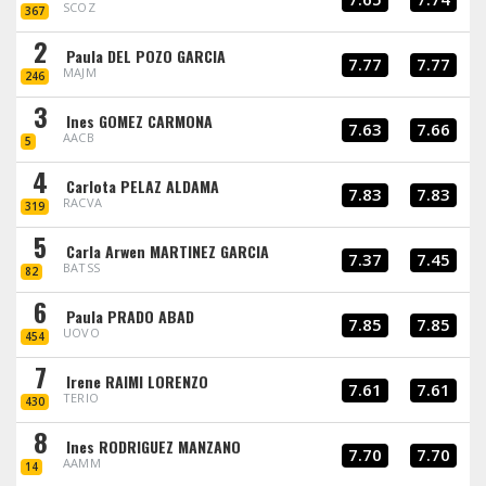
SCOZ
367
2
Paula DEL POZO GARCIA
7.77
7.77
MAJM
246
3
Ines GOMEZ CARMONA
7.63
7.66
AACB
5
4
Carlota PELAZ ALDAMA
7.83
7.83
RACVA
319
5
Carla Arwen MARTINEZ GARCIA
7.37
7.45
BATSS
82
6
Paula PRADO ABAD
7.85
7.85
UOVO
454
7
Irene RAIMI LORENZO
7.61
7.61
TERIO
430
8
Ines RODRIGUEZ MANZANO
7.70
7.70
AAMM
14