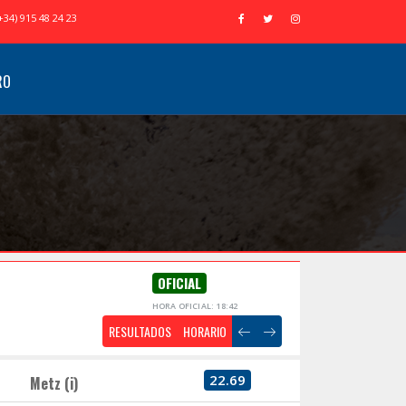
+34) 915 48 24 23
RO
OFICIAL
HORA OFICIAL: 18:42
RESULTADOS
HORARIO
22.69
Metz (i)