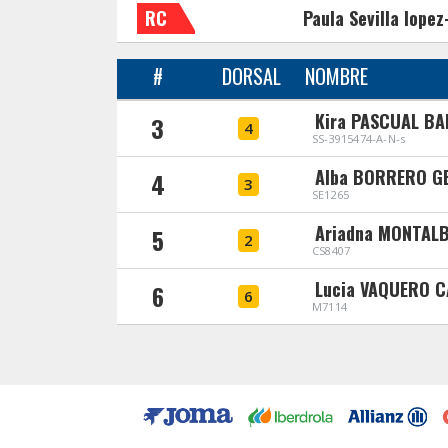
RC
Paula Sevilla lopez
#
DORSAL
NOMBRE
Kira PASCUAL B
3
4
SS-3915474-A-N-s
Alba BORRERO G
4
3
SE1265
Ariadna MONTAL
5
2
CS8407
Lucia VAQUERO 
6
6
M7114