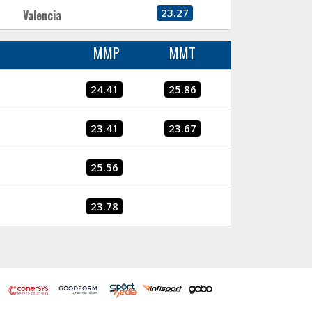
23.27
Valencia
MMP
MMT
24.41
25.86
23.41
23.67
25.56
23.78