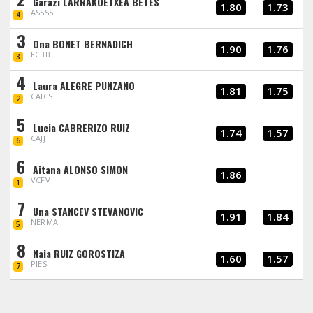
Garazi LARRAKOETXEA BETES
1.80
1.73
ASSSS
4
3
Ona BONET BERNADICH
1.90
1.76
FCBB
3
4
Laura ALEGRE PUNZANO
1.81
1.75
CAICS
2
5
Lucia CABRERIZO RUIZ
1.74
1.57
CAJJ
6
6
Aitana ALONSO SIMON
1.86
VCFV
1
7
Una STANCEV STEVANOVIC
1.91
1.84
NERMA
5
8
Naia RUIZ GOROSTIZA
1.60
1.57
PIES
7