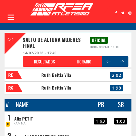
SALTO DE ALTURA MUJERES
OFICIAL
FINAL
HORA OFICIAL: 19:10
14/02/2026 - 17:40
RESULTADOS
HORARIO
RE
Ruth Beitia Vila
2.02
RC
Ruth Beitia Vila
1.98
#
NAME
PB
SB
1
Alix PETIT
1.63
1.63
PAMNA
8
2