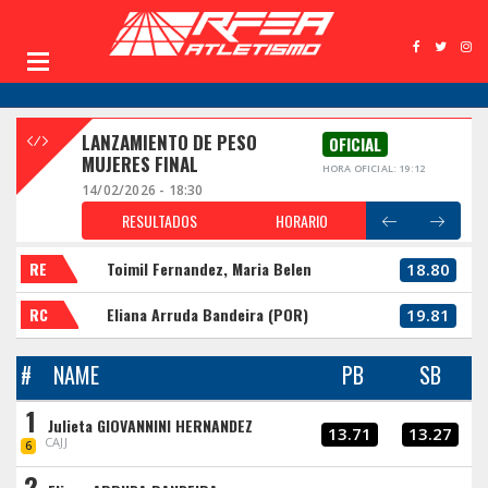
LANZAMIENTO DE PESO
OFICIAL
MUJERES FINAL
HORA OFICIAL: 19:12
14/02/2026 - 18:30
RESULTADOS
HORARIO
RE
Toimil Fernandez, Maria Belen
18.80
RC
Eliana Arruda Bandeira (POR)
19.81
#
NAME
PB
SB
1
Julieta GIOVANNINI HERNANDEZ
13.71
13.27
CAJJ
6
2