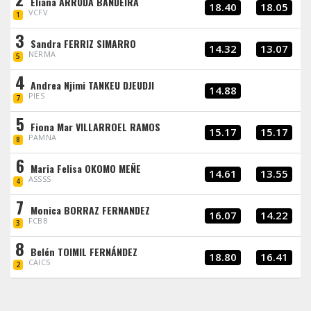
Eliana ARRUDA BANDEIRA
18.40
18.05
VCFV
1
3
Sandra FERRIZ SIMARRO
14.32
13.07
NERMA
5
4
Andrea Njimi TANKEU DJEUDJI
14.88
PIES
7
5
Fiona Mar VILLARROEL RAMOS
15.17
15.17
PAMNA
8
6
Maria Felisa OKOMO MEÑE
14.61
13.55
ASSSS
4
7
Monica BORRAZ FERNANDEZ
16.07
14.22
FCBB
3
8
Belén TOIMIL FERNÁNDEZ
18.80
16.41
CAICS
2