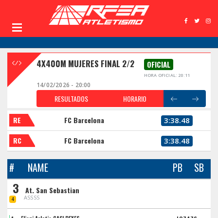
4X400M MUJERES FINAL 2/2
OFICIAL
HORA OFICIAL: 20:11
14/02/2026 - 20:00
RESULTADOS
HORARIO
RE
FC Barcelona
3:38.48
RC
FC Barcelona
3:38.48
#
NAME
PB
SB
3
At. San Sebastian
ASSSS
4