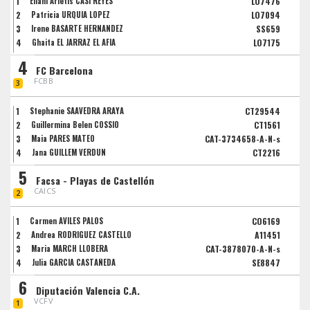
1
Eliani Arletis CASI REYES
LO7476
2
Patricia URQUIA LOPEZ
LO7094
3
Irene BASARTE HERNANDEZ
SS659
4
Ghaita EL JARRAZ EL AFIA
LO7175
4
FC Barcelona
FCBB
3
1
Stephanie SAAVEDRA ARAYA
CT29544
2
Guillermina Belen COSSIO
CT1561
3
Maia PARES MATEO
CAT-3734658-A-N-s
4
Jana GUILLEM VERDUN
CT2216
5
Facsa - Playas de Castellón
CAICS
2
1
Carmen AVILÉS PALOS
CO6169
2
Andrea RODRIGUEZ CASTELLO
A11451
3
Maria MARCH LLOBERA
CAT-3878070-A-N-s
4
Julia GARCIA CASTAÑEDA
SE8847
6
Diputación Valencia C.A.
VCFV
1