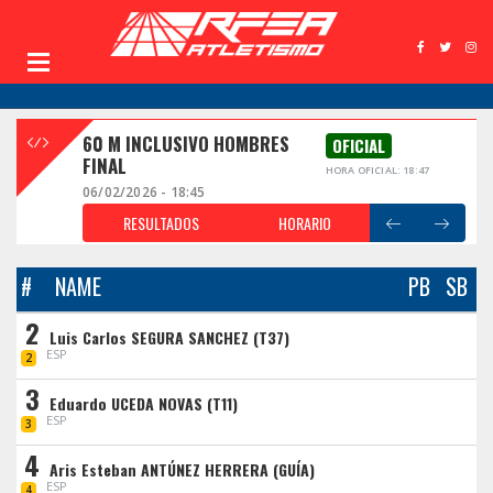
60 M INCLUSIVO HOMBRES
OFICIAL
FINAL
HORA OFICIAL: 18:47
06/02/2026 - 18:45
RESULTADOS
HORARIO
#
NAME
PB
SB
2
Luis Carlos SEGURA SANCHEZ (T37)
ESP
2
3
Eduardo UCEDA NOVAS (T11)
ESP
3
4
Aris Esteban ANTÚNEZ HERRERA (GUÍA)
ESP
4