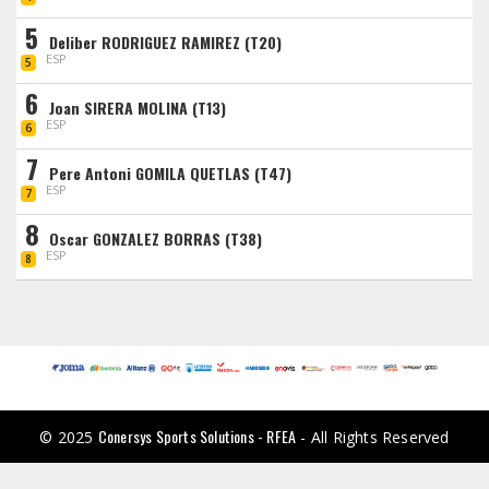
5
Deliber RODRIGUEZ RAMIREZ (T20)
ESP
5
6
Joan SIRERA MOLINA (T13)
ESP
6
7
Pere Antoni GOMILA QUETLAS (T47)
ESP
7
8
Oscar GONZALEZ BORRAS (T38)
ESP
8
Conersys Sports Solutions - RFEA
© 2025
- All Rights Reserved