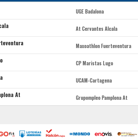
UGE Badalona
cala
At Cervantes Alcala
rteventura
Maxoathlon Fuerteventura
go
CP Maristas Lugo
a
UCAM-Cartagena
plona At
Grupompleo Pamplona At