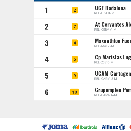
UGE Badalona
1
2
REL-UGEB-M
At Cervantes Al
2
7
REL-CERVM-M
Maxoathlon Fue
3
4
REL-MXFV-M
Cp Maristas Lu
4
6
REL-207.0-M
UCAM-Cartagen
5
9
REL-CARMU-M
Grupompleo Pam
6
10
REL-PAMNA-M