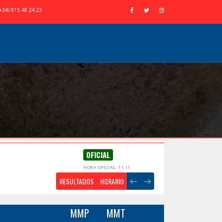
+34) 915 48 24 23
OFICIAL
HORA OFICIAL: 11:11
RESULTADOS
HORARIO
MMP
MMT