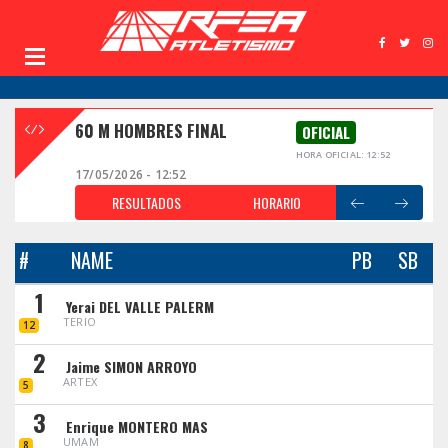
60 M HOMBRES FINAL
OFICIAL
HORA OFICIAL: 12:52
17/05/2026 - 12:52
RESULTADOS
HORARIO
#
NAME
PB
SB
1
Yerai DEL VALLE PALERM
TERIO
12
2
Jaime SIMON ARROYO
ARTEX
5
3
Enrique MONTERO MAS
UMAM
8