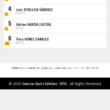
4
Luis SEVILLEJA SÁNCHEZ
UDATO
3
5
Adrian GARCIA LASTRA
GSDO
1
6
Peru GOMEZ CANALES
BATSS
11
Conersys Sports Solutions - RFEA
© 2025
- All Rights Reserved