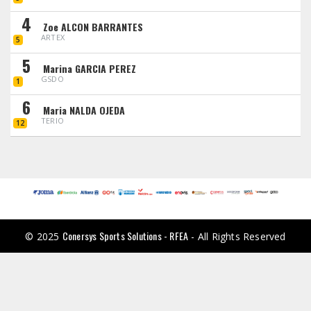
4
Zoe ALCON BARRANTES
ARTEX
5
5
Marina GARCIA PEREZ
GSDO
1
6
Maria NALDA OJEDA
TERIO
12
Conersys Sports Solutions - RFEA
© 2025
- All Rights Reserved