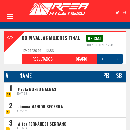
60 M VALLAS MUJERES FINAL
OFICIAL
HORA OFICIAL: 12:46
17/05/2026 - 12:33
RESULTADOS
HORARIO
#
NAME
PB
SB
1
Paula BONED BALBAS
BATSS
11
2
Jimena MANJON BECERRA
UMAM
8
3
Altea FERNÁNDEZ SERRANO
UDATO
3