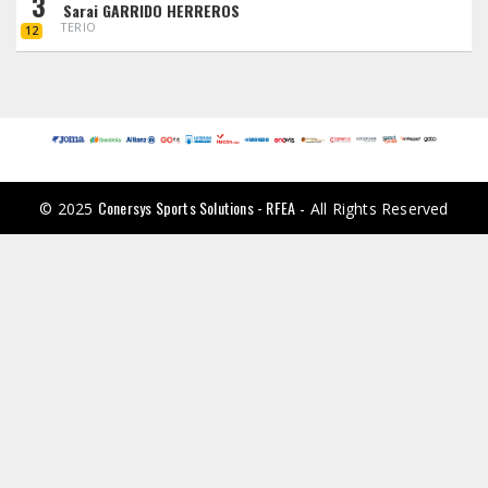
3
Sarai GARRIDO HERREROS
TERIO
12
Conersys Sports Solutions - RFEA
© 2025
- All Rights Reserved