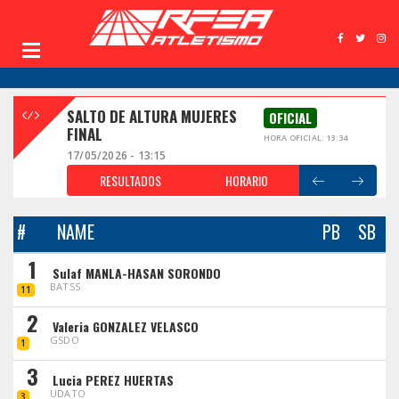
SALTO DE ALTURA MUJERES
OFICIAL
FINAL
HORA OFICIAL: 13:34
17/05/2026 - 13:15
RESULTADOS
HORARIO
#
NAME
PB
SB
1
Sulaf MANLA-HASAN SORONDO
BATSS
11
2
Valeria GONZALEZ VELASCO
GSDO
1
3
Lucia PEREZ HUERTAS
UDATO
3