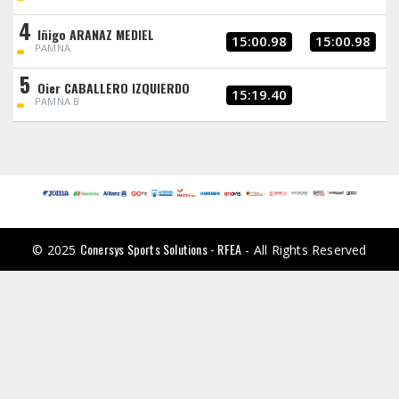
4
Iñigo ARANAZ MEDIEL
15:00.98
15:00.98
PAMNA
5
Oier CABALLERO IZQUIERDO
15:19.40
PAMNA B
Conersys Sports Solutions - RFEA
© 2025
- All Rights Reserved