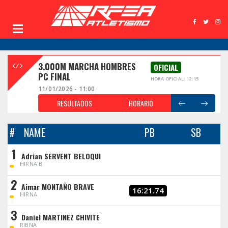
3.000M MARCHA HOMBRES
OFICIAL
PC FINAL
HORA OFICIAL: 12:15
11/01/2026 - 11:00
RESULTADOS
HORARIO
#
NAME
PB
SB
1
Adrian SERVENT BELOQUI
HIRNA B
2
Aimar MONTAÑO BRAVE
16:21.74
HIRNA
3
Daniel MARTINEZ CHIVITE
RIBNA