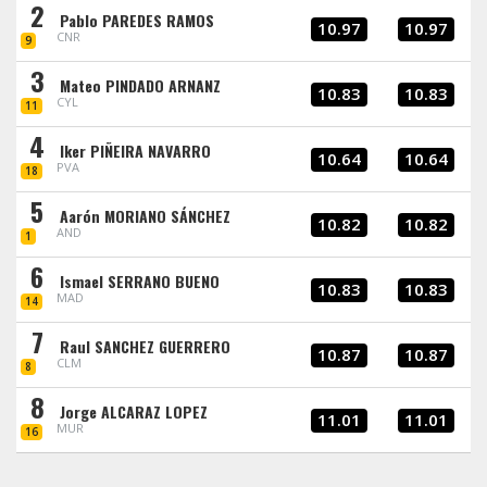
2
Pablo PAREDES RAMOS
10.97
10.97
CNR
9
3
Mateo PINDADO ARNANZ
10.83
10.83
CYL
11
4
Iker PIÑEIRA NAVARRO
10.64
10.64
PVA
18
5
Aarón MORIANO SÁNCHEZ
10.82
10.82
AND
1
6
Ismael SERRANO BUENO
10.83
10.83
MAD
14
7
Raul SANCHEZ GUERRERO
10.87
10.87
CLM
8
8
Jorge ALCARAZ LOPEZ
11.01
11.01
MUR
16