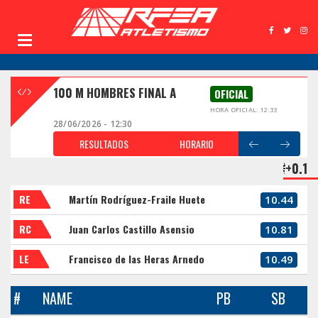
100 M HOMBRES FINAL A
OFICIAL
HORA OFICIAL: 12:33
28/06/2026 - 12:30
RESULTADOS
HORARIO
+0.1
RE
Martín Rodríguez-Fraile Huete
10.44
RC
Juan Carlos Castillo Asensio
10.81
LE
Francisco de las Heras Arnedo
10.49
#
NAME
PB
SB