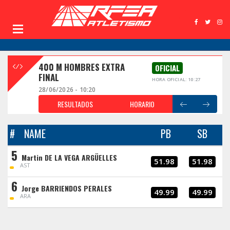
400 M HOMBRES EXTRA
OFICIAL
FINAL
HORA OFICIAL: 10:27
28/06/2026 - 10:20
RESULTADOS
HORARIO
#
NAME
PB
SB
5
Martin DE LA VEGA ARGÜELLES
51.98
51.98
AST
6
Jorge BARRIENDOS PERALES
49.99
49.99
ARA