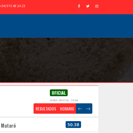
+34) 915 48 24 23
OFICIAL
HORA OFICIAL: 10:06
RESULTADOS
HORARIO
50.38
Mataró