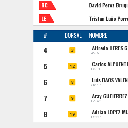
RC
David Perez Bruq
LE
Tristan Luño Porr
#
DORSAL
NOMBRE
Alfredo HERES 
4
3
AS863
Carlos ALPUENTE
5
12
EX833
Luis BAOS VALEN
6
8
CR117
Aray GUTIERREZ
7
9
LZ8405
Adrian LOPEZ M
8
19
LO227