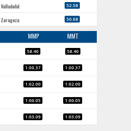
52.58
Valladolid
50.68
Zaragoza
MMP
MMT
58.40
58.40
1:00.37
1:00.37
1:02.00
1:02.00
1:00.05
1:00.05
1:03.09
1:03.09