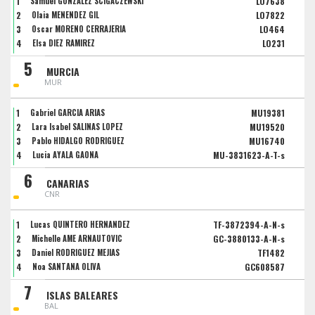
1
Samuel GONZALEZ SCIGACZEWSKI
LO7638
2
Olaia MENENDEZ GIL
LO7822
3
Oscar MORENO CERRAJERIA
LO464
4
Elsa DIEZ RAMIREZ
LO231
5
MURCIA
MUR
1
Gabriel GARCIA ARIAS
MU19381
2
Lara Isabel SALINAS LOPEZ
MU19520
3
Pablo HIDALGO RODRIGUEZ
MU16740
4
Lucia AYALA GAONA
MU-3831623-A-T-s
6
CANARIAS
CNR
1
Lucas QUINTERO HERNANDEZ
TF-3872394-A-N-s
2
Michelle AME ARNAUTOVIC
GC-3880133-A-N-s
3
Daniel RODRIGUEZ MEJIAS
TF1482
4
Noa SANTANA OLIVA
GC608587
7
ISLAS BALEARES
BAL