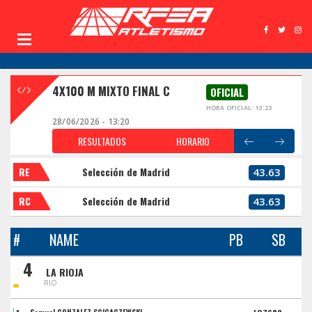
4X100 M MIXTO FINAL C
OFICIAL
HORA OFICIAL: 13:23
28/06/2026 - 13:20
RESULTADOS
HORARIO
RE
Selección de Madrid
43.63
RC
Selección de Madrid
43.63
#
NAME
PB
SB
4
LA RIOJA
RIO