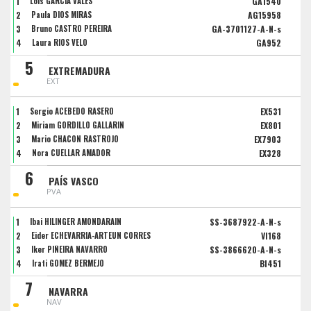
1
Lois GARCIA VALES
GA1540
2
Paula DIOS MIRAS
AG15958
3
Bruno CASTRO PEREIRA
GA-3701127-A-N-s
4
Laura RIOS VELO
GA952
5
EXTREMADURA
EXT
1
Sergio ACEBEDO RASERO
EX531
2
Miriam GORDILLO GALLARIN
EX801
3
Mario CHACON RASTROJO
EX7903
4
Nora CUELLAR AMADOR
EX328
6
PAÍS VASCO
PVA
1
Ibai HILINGER AMONDARAIN
SS-3687922-A-N-s
2
Eider ECHEVARRIA-ARTEUN CORRES
VI168
3
Iker PIÑEIRA NAVARRO
SS-3866620-A-N-s
4
Irati GOMEZ BERMEJO
BI451
7
NAVARRA
NAV