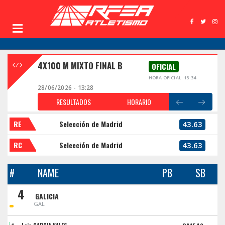
4X100 M MIXTO FINAL B
OFICIAL
HORA OFICIAL: 13:34
28/06/2026 - 13:28
RESULTADOS
HORARIO
RE
Selección de Madrid
43.63
RC
Selección de Madrid
43.63
#
NAME
PB
SB
4
GALICIA
GAL