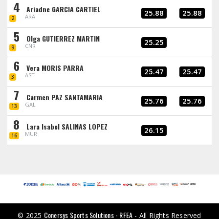
4
Ariadne GARCIA CARTIEL
25.88
25.88
ARA
2
5
Olga GUTIERREZ MARTIN
25.25
CNR
9
6
Vera MORIS PARRA
25.47
25.47
AST
3
7
Carmen PAZ SANTAMARIA
25.76
25.76
GAL
13
8
Lara Isabel SALINAS LOPEZ
26.15
MUR
16
Conersys Sports Solutions - RFEA
© 2025
- All Rights Reserved