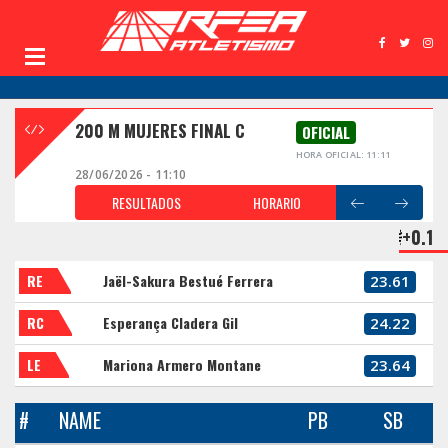
200 M MUJERES FINAL C
OFICIAL
HORA OFICIAL: 11:11
28/06/2026 - 11:10
RESULTADOS
HORARIO
+0.1
RE
Jaël-Sakura Bestué Ferrera
23.61
RC
Esperança Cladera Gil
24.22
LE
Mariona Armero Montane
23.64
#
NAME
PB
SB