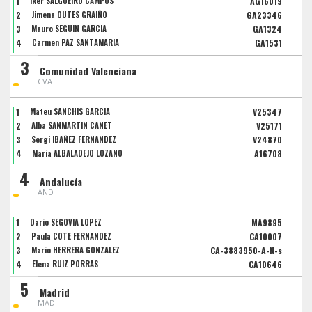
1
Iker SALGUEIRO CAMPOS
AG16019
2
Jimena OUTES GRAIÑO
GA23346
3
Mauro SEGUIN GARCIA
GA1324
4
Carmen PAZ SANTAMARIA
GA1531
3
Comunidad Valenciana
CVA
1
Mateu SANCHIS GARCIA
V25347
2
Alba SANMARTIN CANET
V25171
3
Sergi IBAÑEZ FERNANDEZ
V24870
4
Maria ALBALADEJO LOZANO
A16708
4
Andalucía
AND
1
Dario SEGOVIA LOPEZ
MA9895
2
Paula COTE FERNANDEZ
CA10007
3
Mario HERRERA GONZALEZ
CA-3883950-A-N-s
4
Elena RUIZ PORRAS
CA10646
5
Madrid
MAD