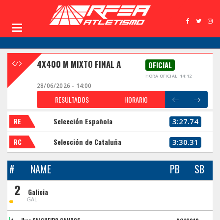
4X400 M MIXTO FINAL A
OFICIAL
HORA OFICIAL: 14:12
28/06/2026 - 14:00
RESULTADOS
HORARIO
RE
Selección Española
3:27.74
RC
Selección de Cataluña
3:30.31
#
NAME
PB
SB
2
Galicia
GAL