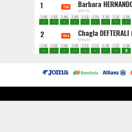
Barbara HERNAND
1
706
M29151
1.00
1.03
1.06
1.09
1.12
1.15
1.18
1.21
1.24
-
-
-
-
-
-
-
-
-
Chagla DEFTERALI 
2
954
M18235
1.00
1.03
1.06
1.09
1.12
1.15
1.18
1.21
1.24
-
-
-
-
-
-
-
-
O