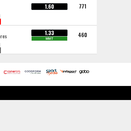
771
1.60
1.33
460
ores
MMT