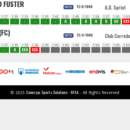
O FUSTER
12/8/1988
A.D. Sprint
MF35
1.27
1.30
1.33
1.36
1.39
1.42
1.45
1.48
1.51
1.54
1.57
1.60
1.63
-
-
-
-
-
-
O
-
O
O
O
XO
XXX
(FC)
12/4/1986
Club Corred
MF35
1.27
1.30
1.33
1.36
1.39
1.42
1.45
1.48
1.51
1.54
1.57
1.60
1.63
-
O
XXO
XXX
Conersys Sports Solutions - RFEA
© 2025
- All Rights Reserved