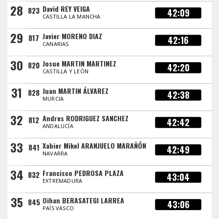
28
David REY VEIGA
823
42:09
CASTILLA LA MANCHA
29
Javier MORENO DIAZ
817
42:16
CANARIAS
30
Josue MARTIN MARTINEZ
820
42:20
CASTILLA Y LEÓN
31
Juan MARTIN ÁLVAREZ
828
42:38
MURCIA
32
Andres RODRIGUEZ SANCHEZ
812
42:42
ANDALUCÍA
33
Xabier Mikel ARANJUELO MARAÑÓN
841
42:49
NAVARRA
34
Francisco PEDROSA PLAZA
832
43:04
EXTREMADURA
35
Oihan BERASATEGI LARREA
845
43:06
PAÍS VASCO