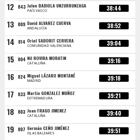
12
Julen BADIOLA UNZURRUNZAGA
843
38:44
PAÍS VASCO
13
David ALVAREZ CUERVA
809
38:52
ANDALUCÍA
14
Oriol SABORIT CERVERA
814
39:04
COMUNIDAD VALENCIANA
15
Nil ROVIRA MORATIN
804
39:16
CATALUÑA
16
Miguel LÁZARO MONTANÉ
824
39:18
MADRID
17
Martin GONZALEZ MUÑOZ
833
39:21
EXTREMADURA
18
Joan FRAGO JIMENEZ
803
39:40
CATALUÑA
19
Germán CEÑO JIMÉNEZ
807
39:51
ISLAS BALEARES