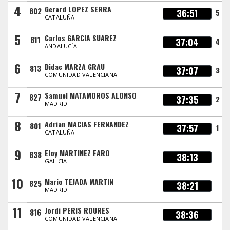
4
Gerard LOPEZ SERRA
802
36:51
5
CATALUÑA
5
Carlos GARCIA SUAREZ
811
37:04
4
ANDALUCÍA
6
Didac MARZA GRAU
813
37:07
3
COMUNIDAD VALENCIANA
7
Samuel MATAMOROS ALONSO
827
37:35
2
MADRID
8
Adrian MACIAS FERNANDEZ
801
37:57
1
CATALUÑA
9
Eloy MARTINEZ FARO
838
38:13
GALICIA
10
Mario TEJADA MARTIN
825
38:21
MADRID
11
Jordi PERIS ROURES
816
38:36
COMUNIDAD VALENCIANA