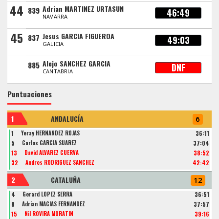
44
Adrian MARTINEZ URTASUN
839
46:49
NAVARRA
45
Jesus GARCIA FIGUEROA
837
49:03
GALICIA
Alejo SANCHEZ GARCIA
885
DNF
CANTABRIA
Puntuaciones
1
ANDALUCÍA
6
1
Yeray HERNANDEZ ROJAS
36:11
5
Carlos GARCIA SUAREZ
37:04
13
David ALVAREZ CUERVA
38:52
32
Andres RODRIGUEZ SANCHEZ
42:42
2
CATALUÑA
12
4
Gerard LOPEZ SERRA
36:51
8
Adrian MACIAS FERNANDEZ
37:57
15
Nil ROVIRA MORATIN
39:16