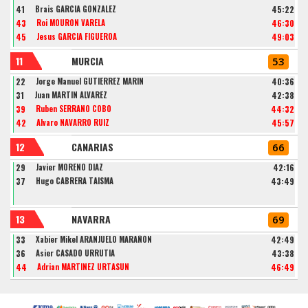
41
Brais GARCIA GONZALEZ
45:22
43
Roi MOURON VARELA
46:30
45
Jesus GARCIA FIGUEROA
49:03
11
MURCIA
53
22
Jorge Manuel GUTIERREZ MARIN
40:36
31
Juan MARTIN ÁLVAREZ
42:38
39
Ruben SERRANO COBO
44:32
42
Alvaro NAVARRO RUIZ
45:57
12
CANARIAS
66
29
Javier MORENO DIAZ
42:16
37
Hugo CABRERA TAISMA
43:49
13
NAVARRA
69
33
Xabier Mikel ARANJUELO MARAÑÓN
42:49
36
Asier CASADO URRUTIA
43:38
44
Adrian MARTINEZ URTASUN
46:49