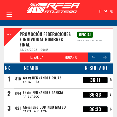
PROMOCIÓN FEDERACIONES
OFICIAL
E INDIVIDUAL HOMBRES
HORA OFICIAL: 14:09
FINAL
13/04/2025 - 09:45
L. SALIDA
HORARIO
RK
NOMBRE
RESULTADO
1
Yeray HERNANDEZ ROJAS
810
36:11
8
ANDALUCÍA
2
Ekain FERNANDEZ GARCIA
844
36:33
7
PAÍS VASCO
3
Alejandro DOMINGO MATEO
821
36:33
6
CASTILLA Y LEÓN