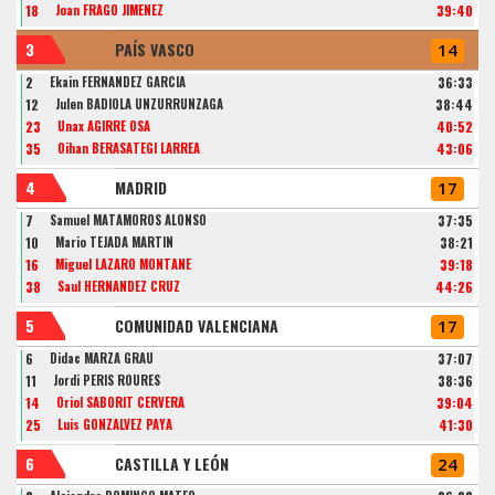
18
Joan FRAGO JIMENEZ
39:40
3
PAÍS VASCO
14
2
Ekain FERNANDEZ GARCIA
36:33
12
Julen BADIOLA UNZURRUNZAGA
38:44
23
Unax AGIRRE OSA
40:52
35
Oihan BERASATEGI LARREA
43:06
4
MADRID
17
7
Samuel MATAMOROS ALONSO
37:35
10
Mario TEJADA MARTIN
38:21
16
Miguel LÁZARO MONTANÉ
39:18
38
Saul HERNANDEZ CRUZ
44:26
5
COMUNIDAD VALENCIANA
17
6
Didac MARZA GRAU
37:07
11
Jordi PERIS ROURES
38:36
14
Oriol SABORIT CERVERA
39:04
25
Luis GONZALVEZ PAYA
41:30
6
CASTILLA Y LEÓN
24