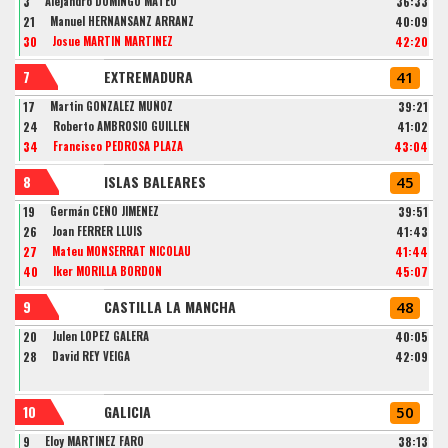
3
Alejandro DOMINGO MATEO
36:33
21
Manuel HERNANSANZ ARRANZ
40:09
30
Josue MARTIN MARTINEZ
42:20
7
EXTREMADURA
41
17
Martin GONZALEZ MUÑOZ
39:21
24
Roberto AMBROSIO GUILLEN
41:02
34
Francisco PEDROSA PLAZA
43:04
8
ISLAS BALEARES
45
19
Germán CEÑO JIMÉNEZ
39:51
26
Joan FERRER LLUIS
41:43
27
Mateu MONSERRAT NICOLAU
41:44
40
Iker MORILLA BORDON
45:07
9
CASTILLA LA MANCHA
48
20
Julen LÓPEZ GALERA
40:05
28
David REY VEIGA
42:09
10
GALICIA
50
9
Eloy MARTINEZ FARO
38:13