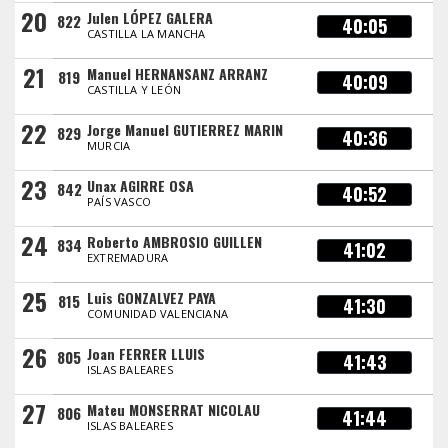
20
Julen LÓPEZ GALERA
822
40:05
CASTILLA LA MANCHA
21
Manuel HERNANSANZ ARRANZ
819
40:09
CASTILLA Y LEÓN
22
Jorge Manuel GUTIERREZ MARIN
829
40:36
MURCIA
23
Unax AGIRRE OSA
842
40:52
PAÍS VASCO
24
Roberto AMBROSIO GUILLEN
834
41:02
EXTREMADURA
25
Luis GONZALVEZ PAYA
815
41:30
COMUNIDAD VALENCIANA
26
Joan FERRER LLUIS
805
41:43
ISLAS BALEARES
27
Mateu MONSERRAT NICOLAU
806
41:44
ISLAS BALEARES