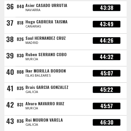
36
Asier CASADO URRUTIA
840
43:38
NAVARRA
37
Hugo CABRERA TAISMA
818
43:49
CANARIAS
38
Saul HERNANDEZ CRUZ
826
44:26
MADRID
39
Ruben SERRANO COBO
830
44:32
MURCIA
40
Iker MORILLA BORDON
808
45:07
ISLAS BALEARES
41
Brais GARCIA GONZALEZ
835
45:22
GALICIA
42
Alvaro NAVARRO RUIZ
831
45:57
MURCIA
43
Roi MOURON VARELA
836
46:30
GALICIA