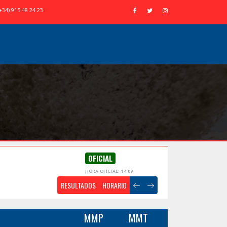
+34) 915 48 24 23
OFICIAL
HORA OFICIAL: 14:09
RESULTADOS
HORARIO
MMP
MMT