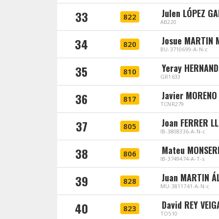
Julen LÓPEZ G
33
822
AB220
Josue MARTIN 
34
820
BU-3710699-A-N-c
Yeray HERNAND
35
810
GR1633
Javier MORENO
36
817
TCNR279
Joan FERRER LL
37
805
IB-3808336-A-N-c
Mateu MONSER
38
806
IB-3749474-A-T-s
Juan MARTIN Á
39
828
MU-3811741-A-N-c
David REY VEIG
40
823
TO510