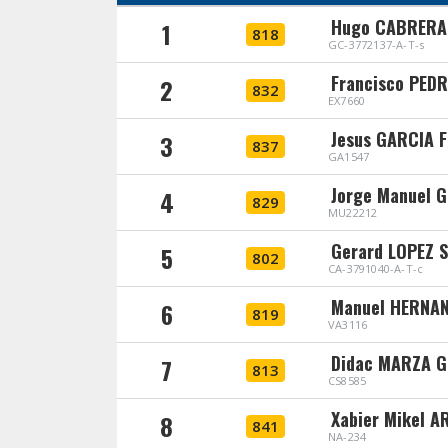
Hugo CABRERA
1
818
GC-3772137-A-T-s
Francisco PED
2
832
EX7660
Jesus GARCIA 
3
837
GA1547
Jorge Manuel 
4
829
MU22212
Gerard LOPEZ 
5
802
CA-3791040-A-T-c
Manuel HERNA
6
819
VA3116
Didac MARZA 
7
813
CS8585
Xabier Mikel 
8
841
NA-234