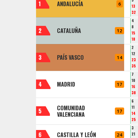
1
ANDALUCÍA
6
13
32
4
8
2
CATALUÑA
12
15
18
2
12
3
PAÍS VASCO
14
23
35
7
10
4
MADRID
17
16
38
6
COMUNIDAD
11
5
17
VALENCIANA
14
25
3
6
CASTILLA Y LEÓN
21
24