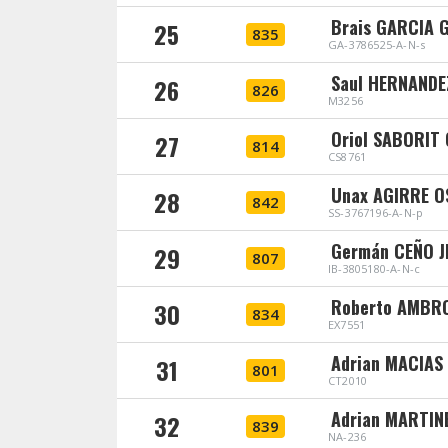
Brais GARCIA 
25
835
GA-3786525-A-N-s
Saul HERNANDE
26
826
M3256
Oriol SABORIT
27
814
CS8761
Unax AGIRRE O
28
842
SS-3767196-A-N-p
Germán CEÑO J
29
807
IB-3805180-A-N-c
Roberto AMBRO
30
834
EX7551
Adrian MACIAS
31
801
CT2010
Adrian MARTIN
32
839
NA-236