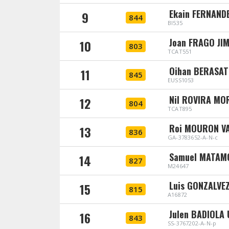
Ekain FERNAND
9
844
BI535
Joan FRAGO JI
10
803
TCAT551
Oihan BERASAT
11
845
EUSS1053
Nil ROVIRA MO
12
804
TCAT895
Roi MOURON V
13
836
GA-3783652-A-N-c
Samuel MATAM
14
827
M24647
Luis GONZALVE
15
815
A16872
Julen BADIOL
16
843
SS-3767202-A-N-p