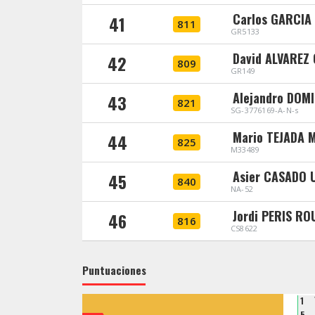
Carlos GARCIA
41
811
GR5133
David ALVAREZ
42
809
GR149
Alejandro DOM
43
821
SG-3776169-A-N-s
Mario TEJADA 
44
825
M33489
Asier CASADO 
45
840
NA-52
Jordi PERIS RO
46
816
CS8622
Puntuaciones
1
5