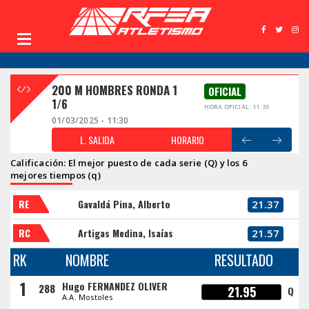
200 M HOMBRES RONDA 1
OFICIAL
1/6
HORA OFICIAL: 11:35
01/03/2025 - 11:30
L. SALIDA
HORARIO
Calificación: El mejor puesto de cada serie (Q) y los 6
mejores tiempos (q)
RE
Gavaldá Pina, Alberto
21.37
RC
Artigas Medina, Isaías
21.57
RK
NOMBRE
RESULTADO
1
Hugo FERNANDEZ OLIVER
288
21.95
Q
A.A. Mostoles