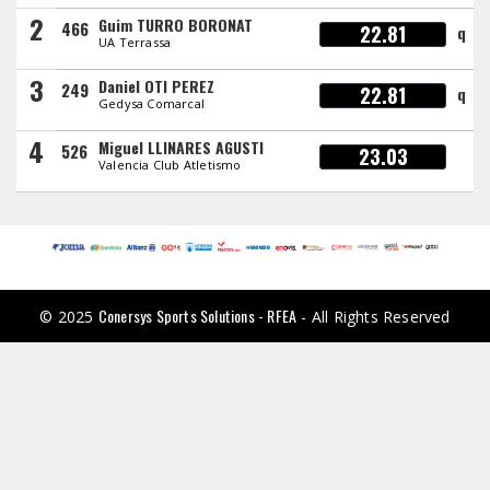
2
Guim TURRO BORONAT
466
22.81
q
UA Terrassa
3
Daniel OTI PEREZ
249
22.81
q
Gedysa Comarcal
4
Miguel LLINARES AGUSTI
526
23.03
Valencia Club Atletismo
Conersys Sports Solutions - RFEA
© 2025
- All Rights Reserved