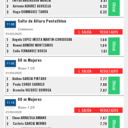
1
Ferran ANDERSSON MURCIA
6.51
Oficial
Oficial
Oficial
2
Antonio ALVAREZ AGUILELLA
6.33
3
Hugo DOMINGUEZ TARIFA
6.32
Salto de Altura Pentathlon
11:00
Combinadas
L. SALIDA
RESULTADOS
01/03/2025
1
Angela LOPEZ-IÑESTA MARTIN-CONSUEGRA
1.64
Oficial
Oficial
Oficial
2
Noemi ARMERO MONTESINOS
1.64
3
Celia FERNANDEZ BOUZA
1.61
60 m Mujeres
11:05
Ronda 1 1/5
L. SALIDA
RESULTADOS
01/03/2025
1
Ainhoa GARCIA PINTADO
7.77
Oficial
Oficial
Oficial
2
Paula CONDE CARRELO
7.80
3
Arancha VAZQUEZ QUIROGA
7.87
60 m Mujeres
11:10
Ronda 1 2/5
L. SALIDA
RESULTADOS
01/03/2025
1
Elene ARRAZOLA AMIANO
7.67
Oficial
Oficial
Oficial
2
Carlota GARCIA MERINO
7.79