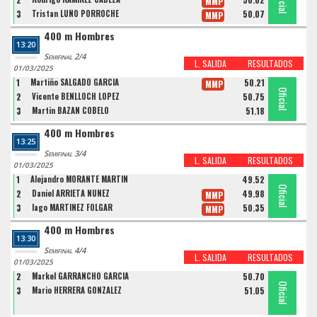
Oficial
Oficial
Oficial
MMP
3
Tristan LUÑO PORROCHE
50.07
MMP
400 m Hombres
13:20
Semifinal 2/4
L. SALIDA
RESULTADOS
01/03/2025
1
Martiño SALGADO GARCIA
50.21
MMP
Oficial
Oficial
Oficial
2
Vicente BENLLOCH LOPEZ
50.75
3
Martin BAZAN COBELO
51.18
400 m Hombres
13:25
Semifinal 3/4
L. SALIDA
RESULTADOS
01/03/2025
1
Alejandro MORANTE MARTIN
49.52
Oficial
Oficial
Oficial
2
Daniel ARRIETA NUÑEZ
49.98
MMP
3
Iago MARTINEZ FOLGAR
50.35
MMP
400 m Hombres
13:30
Semifinal 4/4
L. SALIDA
RESULTADOS
01/03/2025
2
Markel GARRANCHO GARCIA
50.70
Oficial
Oficial
3
Mario HERRERA GONZALEZ
51.05