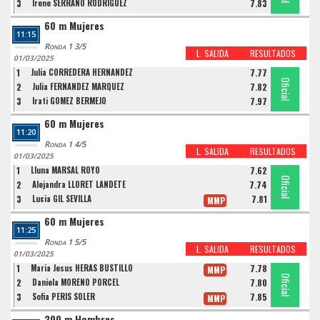
3
Irene SERRANO RODRIGUEZ
7.83
60 m Mujeres
11:15
Ronda 1 3/5
L. SALIDA
RESULTADOS
01/03/2025
1
Julia CORREDERA HERNANDEZ
7.77
Oficial
Oficial
Oficial
2
Julia FERNANDEZ MARQUEZ
7.82
3
Irati GOMEZ BERMEJO
7.97
60 m Mujeres
11:20
Ronda 1 4/5
L. SALIDA
RESULTADOS
01/03/2025
1
Lluna MARSAL ROYO
7.62
Oficial
Oficial
Oficial
2
Alejandra LLORET LANDETE
7.74
3
Lucia GIL SEVILLA
7.81
MMP
60 m Mujeres
11:25
Ronda 1 5/5
L. SALIDA
RESULTADOS
01/03/2025
1
Maria Jesus HERAS BUSTILLO
7.78
MMP
Oficial
Oficial
Oficial
2
Daniela MORENO PORCEL
7.80
3
Sofia PERIS SOLER
7.85
MMP
200 m Hombres