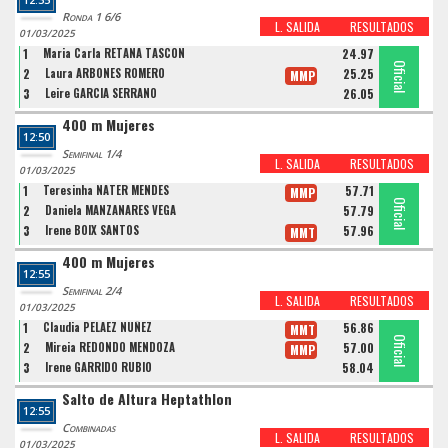
Ronda 1 6/6
L. SALIDA
RESULTADOS
01/03/2025
1
Maria Carla RETANA TASCON
24.97
Oficial
Oficial
Oficial
2
Laura ARBONES ROMERO
25.25
MMP
3
Leire GARCIA SERRANO
26.05
400 m Mujeres
12:50
Semifinal 1/4
L. SALIDA
RESULTADOS
01/03/2025
1
Teresinha NATER MENDES
57.71
MMP
Oficial
Oficial
Oficial
2
Daniela MANZANARES VEGA
57.79
3
Irene BOIX SANTOS
57.96
MMT
400 m Mujeres
12:55
Semifinal 2/4
L. SALIDA
RESULTADOS
01/03/2025
1
Claudia PELAEZ NUÑEZ
56.86
MMT
Oficial
Oficial
Oficial
2
Mireia REDONDO MENDOZA
57.00
MMP
3
Irene GARRIDO RUBIO
58.04
Salto de Altura Heptathlon
12:55
Combinadas
L. SALIDA
RESULTADOS
01/03/2025