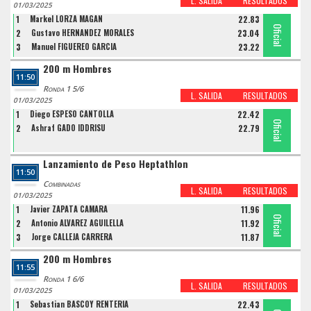
L. SALIDA
RESULTADOS
01/03/2025
1
Markel LORZA MAGAN
22.83
Oficial
Oficial
Oficial
2
Gustavo HERNANDEZ MORALES
23.04
3
Manuel FIGUEREO GARCIA
23.22
200 m Hombres
11:50
Ronda 1 5/6
L. SALIDA
RESULTADOS
01/03/2025
1
Diego ESPESO CANTOLLA
22.42
Oficial
Oficial
2
Ashraf GADO IDDRISU
22.79
Lanzamiento de Peso Heptathlon
11:50
Combinadas
L. SALIDA
RESULTADOS
01/03/2025
1
Javier ZAPATA CAMARA
11.96
Oficial
Oficial
Oficial
2
Antonio ALVAREZ AGUILELLA
11.92
3
Jorge CALLEJA CARRERA
11.87
200 m Hombres
11:55
Ronda 1 6/6
L. SALIDA
RESULTADOS
01/03/2025
1
Sebastian BASCOY RENTERIA
22.43