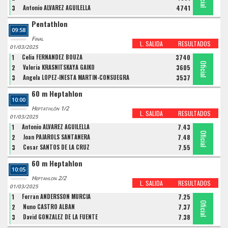
3
Antonio ALVAREZ AGUILELLA
4741
Pentathlon
09:58
Final
L. SALIDA
RESULTADOS
01/03/2025
1
Celia FERNANDEZ BOUZA
3740
Oficial
Oficial
Oficial
2
Valeria KRASNITSKAYA GAIKO
3605
3
Angela LOPEZ-IÑESTA MARTIN-CONSUEGRA
3537
60 m Heptahlon
10:00
Heptathlón 1/2
L. SALIDA
RESULTADOS
01/03/2025
1
Antonio ALVAREZ AGUILELLA
7.43
Oficial
Oficial
Oficial
2
Joan PAJAROLS SANTANERA
7.48
3
Cesar SANTOS DE LA CRUZ
7.55
60 m Heptahlon
10:05
Heptahlon 2/2
L. SALIDA
RESULTADOS
01/03/2025
1
Ferran ANDERSSON MURCIA
7.25
Oficial
Oficial
Oficial
2
Nuno CASTRO ALBAN
7.37
3
David GONZALEZ DE LA FUENTE
7.38