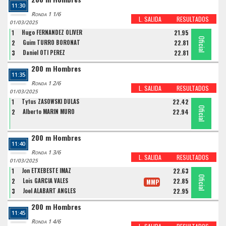
11:30
Ronda 1 1/6
L. SALIDA
RESULTADOS
01/03/2025
1
Hugo FERNANDEZ OLIVER
21.95
Oficial
Oficial
Oficial
2
Guim TURRO BORONAT
22.81
3
Daniel OTI PEREZ
22.81
200 m Hombres
11:35
Ronda 1 2/6
L. SALIDA
RESULTADOS
01/03/2025
1
Tytus ZASOWSKI DULAS
22.42
Oficial
Oficial
2
Alberto MARIN MURO
22.94
200 m Hombres
11:40
Ronda 1 3/6
L. SALIDA
RESULTADOS
01/03/2025
1
Jon ETXEBESTE IMAZ
22.63
Oficial
Oficial
Oficial
2
Lois GARCIA VALES
22.85
MMP
3
Joel ALABART ANGLES
22.95
200 m Hombres
11:45
Ronda 1 4/6