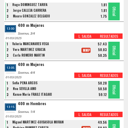
1
Hugo DOMINGUEZ TARIFA
1.81
Oficial
Oficial
Oficial
2
Jorge CALLEJA CARRERA
1.81
3
Mauro GONZALEZ DELGADO
1.75
400 m Mujeres
13:00
Semifinal 3/4
L. SALIDA
RESULTADOS
01/03/2025
1
Valeria MANZANARES VEGA
57.43
Oficial
Oficial
Oficial
2
Vera MARTINEZ GRACIA
58.03
MMP
3
Carla ROMERO MARTIN
58.35
400 m Mujeres
13:05
Semifinal 4/4
L. SALIDA
RESULTADOS
01/03/2025
1
Sofia PEÑA ARCOS
58.28
Oficial
Oficial
Oficial
2
Noa SEVILLA AMO
58.58
3
Kanae Maria FRAILE ITAGAKI
59.12
400 m Hombres
13:15
Semifinal 1/4
L. SALIDA
RESULTADOS
01/03/2025
1
Miguel MARTINEZ-GUISASOLA MORAN
49.56
2
Rodrigo RAMIREZ CABEZA
50.02