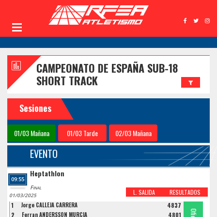
CAMPEONATO DE ESPAÑA SUB-18
SHORT TRACK
Sesiones
01/03 Mañana
01/03 Tarde
02/03 Mañana
EVENTO
Heptathlon
09:55
Final
L. SALIDA
RESULTADOS
01/03/2025
1
Jorge CALLEJA CARRERA
4837
Oficial
Oficial
Oficial
2
Ferran ANDERSSON MURCIA
4801