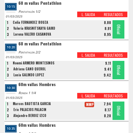
60 m vallas Pentathlon
10:15
Pentathlón 1/2
L. SALIDA
RESULTADOS
01/03/2025
1
Celia FERNANDEZ BOUZA
8.80
Oficial
Oficial
Oficial
2
Valeria KRASNITSKAYA GAIKO
8.91
3
Lorena VALERO CASANOVA
8.95
60 m vallas Pentathlon
10:20
Pentathlon 2/2
L. SALIDA
RESULTADOS
01/03/2025
1
Noemi ARMERO MONTESINOS
9.11
Oficial
Oficial
Oficial
2
Adriana CANO QUEROL
9.41
3
Lucia GALINDO LOPEZ
9.42
60m vallas Hombres
10:30
Ronda 1 1/4
L. SALIDA
RESULTADOS
01/03/2025
1
Marcos BAUTISTA GARCIA
7.94
MMP
Oficial
Oficial
Oficial
2
Eric PALACIOS PALACIN
8.17
3
Alejandro BEROIZ IZCO
8.28
60m vallas Hombres
10:35