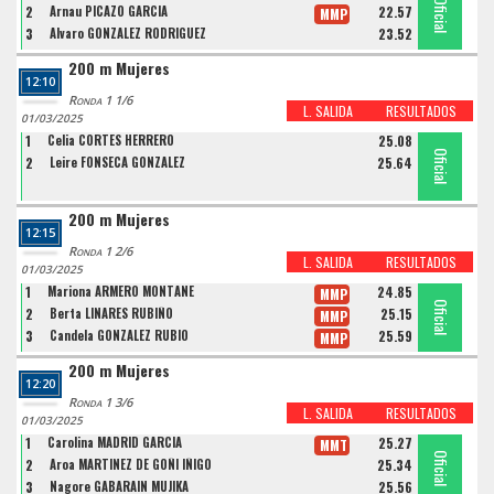
Oficial
Oficial
Oficial
2
Arnau PICAZO GARCIA
22.57
MMP
3
Alvaro GONZALEZ RODRIGUEZ
23.52
200 m Mujeres
12:10
Ronda 1 1/6
L. SALIDA
RESULTADOS
01/03/2025
1
Celia CORTES HERRERO
25.08
Oficial
Oficial
2
Leire FONSECA GONZALEZ
25.64
200 m Mujeres
12:15
Ronda 1 2/6
L. SALIDA
RESULTADOS
01/03/2025
1
Mariona ARMERO MONTANE
24.85
MMP
Oficial
Oficial
Oficial
2
Berta LINARES RUBIÑO
25.15
MMP
3
Candela GONZALEZ RUBIO
25.59
MMP
200 m Mujeres
12:20
Ronda 1 3/6
L. SALIDA
RESULTADOS
01/03/2025
1
Carolina MADRID GARCIA
25.27
MMT
Oficial
Oficial
Oficial
2
Aroa MARTINEZ DE GOÑI IÑIGO
25.34
3
Nagore GABARAIN MUJIKA
25.56