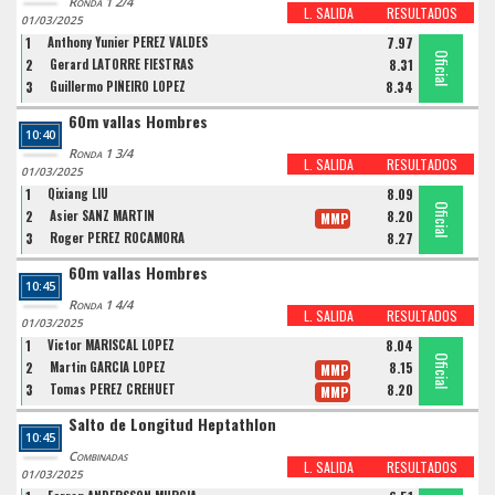
Ronda 1 2/4
L. SALIDA
RESULTADOS
01/03/2025
1
Anthony Yunier PEREZ VALDES
7.97
Oficial
Oficial
Oficial
2
Gerard LATORRE FIESTRAS
8.31
3
Guillermo PIÑEIRO LOPEZ
8.34
60m vallas Hombres
10:40
Ronda 1 3/4
L. SALIDA
RESULTADOS
01/03/2025
1
Qixiang LIU
8.09
Oficial
Oficial
Oficial
2
Asier SANZ MARTIN
8.20
MMP
3
Roger PEREZ ROCAMORA
8.27
60m vallas Hombres
10:45
Ronda 1 4/4
L. SALIDA
RESULTADOS
01/03/2025
1
Victor MARISCAL LOPEZ
8.04
Oficial
Oficial
Oficial
2
Martin GARCIA LOPEZ
8.15
MMP
3
Tomas PEREZ CREHUET
8.20
MMP
Salto de Longitud Heptathlon
10:45
Combinadas
L. SALIDA
RESULTADOS
01/03/2025