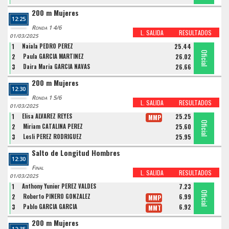
200 m Mujeres
12:25
Ronda 1 4/6
L. SALIDA
RESULTADOS
01/03/2025
1
Naiala PEDRO PEREZ
25.44
Oficial
Oficial
Oficial
2
Paula GARCIA MARTINEZ
26.02
3
Daira Maria GARCIA NAVAS
26.66
200 m Mujeres
12:30
Ronda 1 5/6
L. SALIDA
RESULTADOS
01/03/2025
1
Elisa ALVAREZ REYES
25.25
MMP
Oficial
Oficial
Oficial
2
Miriam CATALINA PEREZ
25.60
3
Lesli PEREZ RODRIGUEZ
25.95
Salto de Longitud Hombres
12:30
Final
L. SALIDA
RESULTADOS
01/03/2025
1
Anthony Yunier PEREZ VALDES
7.23
Oficial
Oficial
Oficial
2
Roberto PIÑERO GONZALEZ
6.99
MMP
3
Pablo GARCIA GARCIA
6.92
MMT
200 m Mujeres
12:35